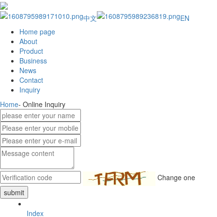
中文
EN
Home page
About
Product
Business
News
Contact
Inquiry
Home
-
Online Inquiry
Change one
Index